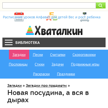
Расписание уроков
Алфавит для детей
Вес и рост ребенка
БИБЛИОТЕКА
Загадки
Песни
Считалки
Скороговорки
Пословицы
Стихи
Задачи
Подвижные игры
Раскраски
Праздники
Загадки
»
Загадки про предметы
»
Новая посудина, а вся в
дырах